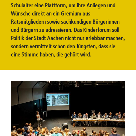
Schulalter eine Plattform, um ihre Anliegen und
Wünsche direkt an ein Gremium aus
Ratsmitgliedern sowie sachkundigen Bürgerinnen
und Bürgern zu adressieren. Das Kinderforum soll
Politik der Stadt Aachen nicht nur erlebbar machen,
sondern vermittelt schon den Jüngsten, dass sie
eine Stimme haben, die gehört wird.